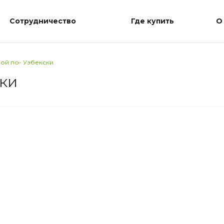
Сотрудничество
Где купить
О
вой по- Узбекски
ски