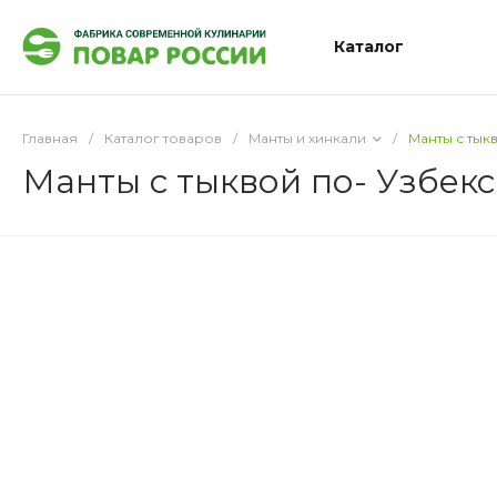
Каталог
Главная
/
Каталог товаров
/
Манты и хинкали
/
Манты с тык
Манты с тыквой по- Узбек