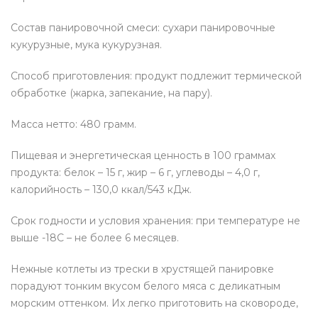
Состав панировочной смеси: сухари панировочные
кукурузные, мука кукурузная.
Способ приготовления: продукт подлежит термической
обработке (жарка, запекание, на пару).
Масса нетто: 480 грамм.
Пищевая и энергетическая ценность в 100 граммах
продукта: белок – 15 г, жир – 6 г, углеводы – 4,0 г,
калорийность – 130,0 ккал/543 кДж.
Срок годности и условия хранения: при температуре не
выше -18С – не более 6 месяцев.
Нежные котлеты из трески в хрустящей панировке
порадуют тонким вкусом белого мяса с деликатным
морским оттенком. Их легко приготовить на сковороде,