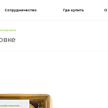
Сотрудничество
Где купить
О
 панировке
овке