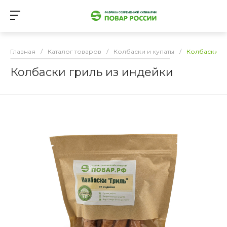
Главная
/
Каталог товаров
/
Колбаски и купаты
/
Колбаски гр
Колбаски гриль из индейки