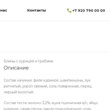
 нас
Контакты
+7 920 790 00 00
Блины с курицей и грибами
Описание
Состав начинки: филе куриное, шампиньоны, лук
репчатый, укроп свежий, соль поваренная, перец
черный молотый.
Состав теста: молоко 3,2%, мука пшеничная в/с, яйцо
куриное, сахар-песок, масло подсолнечное, соль